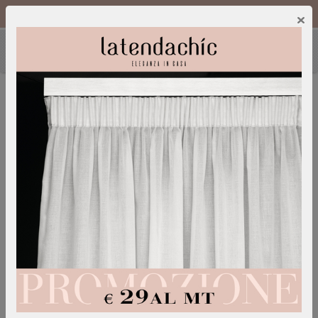
Chiamaci :
0249600052
IT
/
EN
×