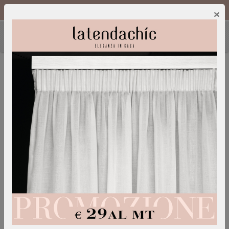
Chiamaci :
0249600052
IT
/
EN
×